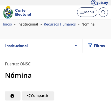
gub.uy
Corte
Abrir
Desplegar
Menú
Electoral
busc
Ruta
Inicio
Institucional
Recursos Humanos
Nómina
de
navegación
Institucional
Filtros
Fuente: ONSC
Nómina
Compartir