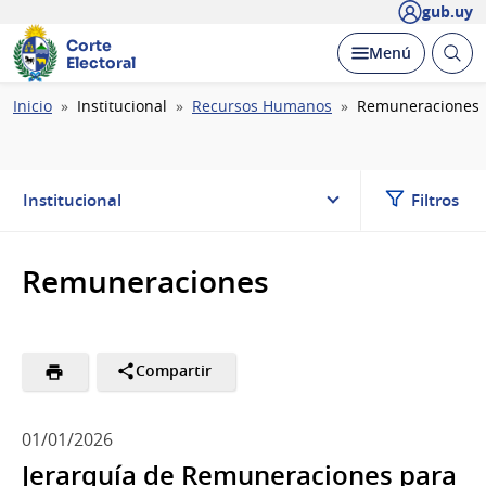
gub.uy
Corte
Abrir
Desplegar
Menú
Electoral
busc
Ruta
Inicio
Institucional
Recursos Humanos
Remuneraciones
de
navegación
Institucional
Filtros
Remuneraciones
Compartir
01/01/2026
Jerarquía de Remuneraciones para