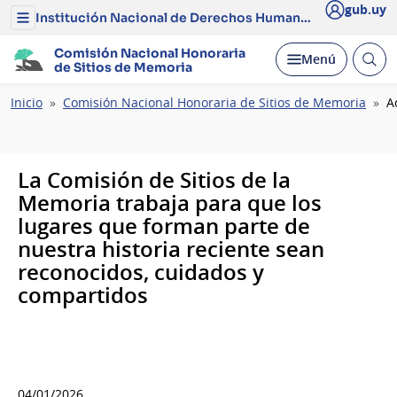
gub.uy
Institución Nacional de Derechos Humanos y Defensoría del Pueblo
Menú
del
Institución
Comisión Nacional Honoraria
Abrir
Desplegar
Menú
Nacional
de Sitios de Memoria
busc
de
Derechos
Ruta
Inicio
Comisión Nacional Honoraria de Sitios de Memoria
A
Humanos
de
y
Defensoría
navegación
del
Pueblo
La Comisión de Sitios de la
Memoria trabaja para que los
lugares que forman parte de
nuestra historia reciente sean
reconocidos, cuidados y
compartidos
04/01/2026