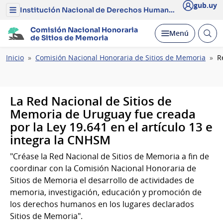
gub.uy
Institución Nacional de Derechos Humanos y Defensoría del Pueblo
Menú
del
Institución
Comisión Nacional Honoraria
Abrir
Desplegar
Menú
Nacional
de Sitios de Memoria
busc
de
Derechos
Ruta
Inicio
Comisión Nacional Honoraria de Sitios de Memoria
R
Humanos
de
y
Defensoría
navegación
del
Pueblo
La Red Nacional de Sitios de
Memoria de Uruguay fue creada
por la Ley 19.641 en el artículo 13 e
integra la CNHSM
"Créase la Red Nacional de Sitios de Memoria a fin de
coordinar con la Comisión Nacional Honoraria de
Sitios de Memoria el desarrollo de actividades de
memoria, investigación, educación y promoción de
los derechos humanos en los lugares declarados
Sitios de Memoria".