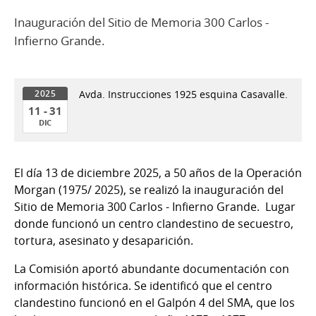
Inauguración del Sitio de Memoria 300 Carlos -
Infierno Grande.
Avda. Instrucciones 1925 esquina Casavalle.
2025
11 - 31
DIC
11
al
El día 13 de diciembre 2025, a 50 años de la Operación
31
Morgan (1975/ 2025), se realizó la inauguración del
de
Sitio de Memoria 300 Carlos - Infierno Grande. Lugar
Dic
donde funcionó un centro clandestino de secuestro,
del
tortura, asesinato y desaparición.
2025
La Comisión aportó abundante documentación con
información histórica. Se identificó que el centro
clandestino funcionó en el Galpón 4 del SMA, que los