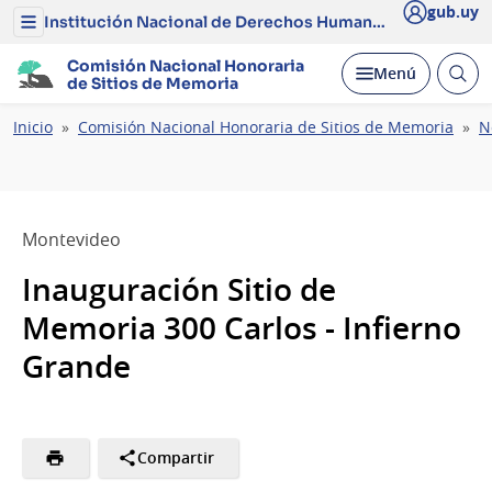
gub.uy
Institución Nacional de Derechos Humanos y Defensoría del Pueblo
Menú
del
Institución
Comisión Nacional Honoraria
Abrir
Desplegar
Menú
Nacional
de Sitios de Memoria
busc
de
Derechos
Ruta
Inicio
Comisión Nacional Honoraria de Sitios de Memoria
N
Humanos
de
y
Defensoría
navegación
del
Pueblo
Montevideo
Inauguración Sitio de
Memoria 300 Carlos - Infierno
Grande
Compartir