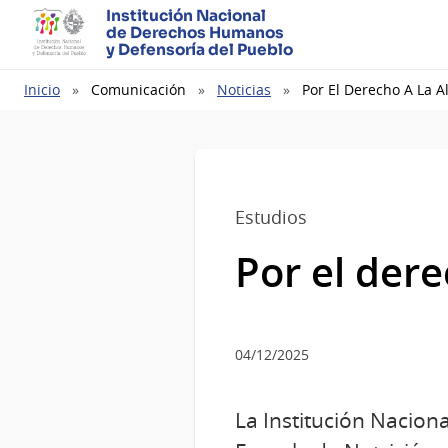
Institución Nacional
de Derechos Humanos
y Defensoría del Pueblo
Ruta
Inicio
Comunicación
Noticias
Por El Derecho A La 
de
navegación
Estudios
Por el der
04/12/2025
La Institución Nacio