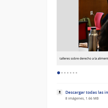
:
Descargar imagen
talleres sobre derecho a la alimen
talleres
sobre
derecho
a
la
alimentación
con
Descargar todas las i
organizaciones
sociales
8 imágenes, 1.66 MB