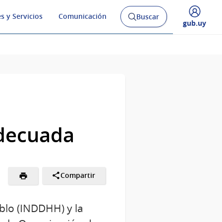
s y Servicios
Comunicación
Buscar
Abrir
Desplegar
gub.uy
buscador
menú
y
de
adecuada
Compartir
blo (INDDHH) y la