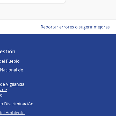
Reportar errores o sugerir mejoras
gestión
del Pueblo
Nacional de
e Vigilancia
s de
ad
No Discriminación
del Ambiente