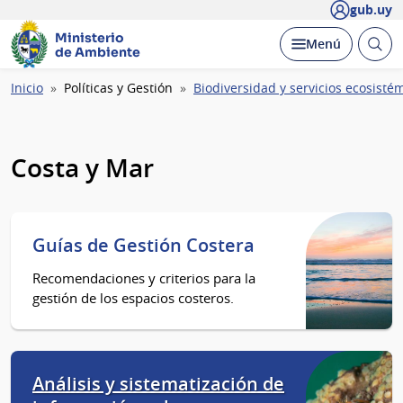
gub.uy
Ministerio
Abrir
Desplegar
Menú
de Ambiente
busc
Ruta
Inicio
Políticas y Gestión
Biodiversidad y servicios ecosisté
de
navegación
Costa y Mar
Guías de Gestión Costera
Recomendaciones y criterios para la
gestión de los espacios costeros.
Análisis y sistematización de