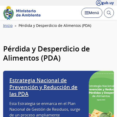
gub.uy
Ministerio
Abrir
Desplegar
Menú
de Ambiente
busc
Ruta
Inicio
Pérdida y Desperdicio de Alimentos (PDA)
de
navegación
Pérdida y Desperdicio de
Alimentos (PDA)
Estrategia Nacional de
Prevención y Reducción de
las PDA
Esta Estrategia se enmarca en el Plan
Nacional de Gestión de Residuos, surge
de un proceso ampliamente