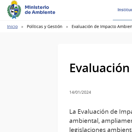
Ministerio
Institu
de Ambiente
Ruta
Inicio
Políticas y Gestión
Evaluación de Impacto Ambien
de
navegación
Evaluación
14/01/2024
La Evaluación de Impa
ambiental, ampliamen
legislaciones ambient