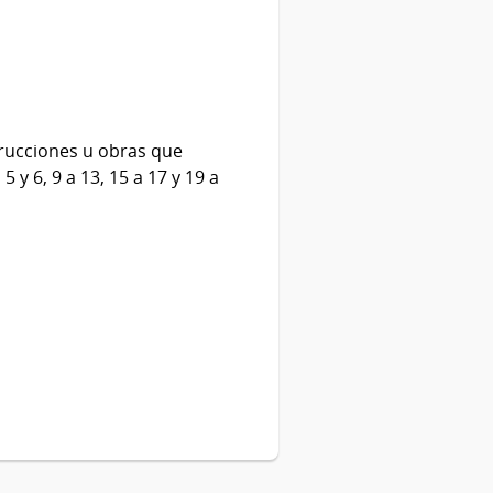
trucciones u obras que
y 6, 9 a 13, 15 a 17 y 19 a