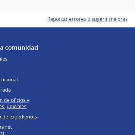
Reportar errores o sugerir mejoras
 la comunidad
ales
tucional
trada
 de oficios y
es judiciales
 de expedientes
tranet
s)