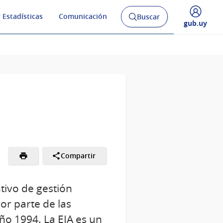
 Estadísticas
Comunicación
Buscar
Abrir
Desplegar
gub.uy
buscador
menú
y
de
Compartir
tivo de gestión
r parte de las
año 1994. La EIA es un