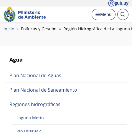
gub.uy
Ministerio
Abrir
Desplegar
Menú
de Ambiente
busc
Ruta
Inicio
Políticas y Gestión
Región Hidrográfica de La Laguna
de
navegación
Agua
Plan Nacional de Aguas
Plan Nacional de Saneamiento
Regiones hidrográficas
Laguna Merín
Río Uruguay