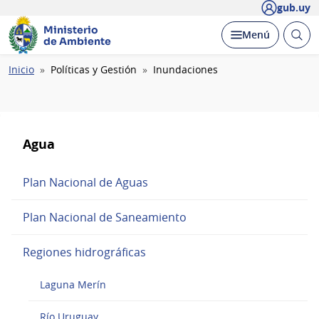
gub.uy
Ministerio
Abrir
Desplegar
Menú
de Ambiente
busc
Ruta
Inicio
Políticas y Gestión
Inundaciones
de
navegación
Agua
Plan Nacional de Aguas
Plan Nacional de Saneamiento
Regiones hidrográficas
Laguna Merín
Río Uruguay