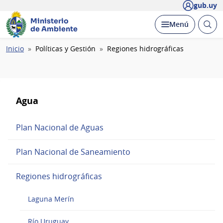
gub.uy
Ministerio
Abrir
Desplegar
Menú
de Ambiente
busc
Ruta
Inicio
Políticas y Gestión
Regiones hidrográficas
de
navegación
Agua
Plan Nacional de Aguas
Plan Nacional de Saneamiento
Regiones hidrográficas
Laguna Merín
Río Uruguay