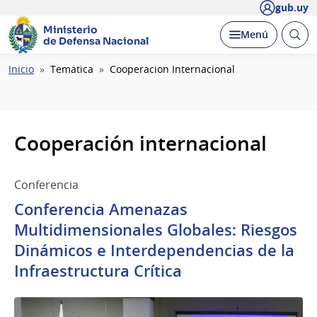
gub.uy
Ministerio
Abrir
Desplegar
Menú
de Defensa Nacional
busc
Ruta
Inicio
Tematica
Cooperacion Internacional
de
navegación
Cooperación internacional
Conferencia
Conferencia Amenazas
Multidimensionales Globales: Riesgos
Dinámicos e Interdependencias de la
Infraestructura Crítica