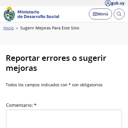
gub.uy
Ministerio
Abrir
Desplegar
Menú
de Desarrollo Social
busc
Ruta
Inicio
Sugerir Mejoras Para Este Sitio
de
navegación
Reportar errores o sugerir
mejoras
Todos los campos indicados con * son obligatorios
Comentario: *