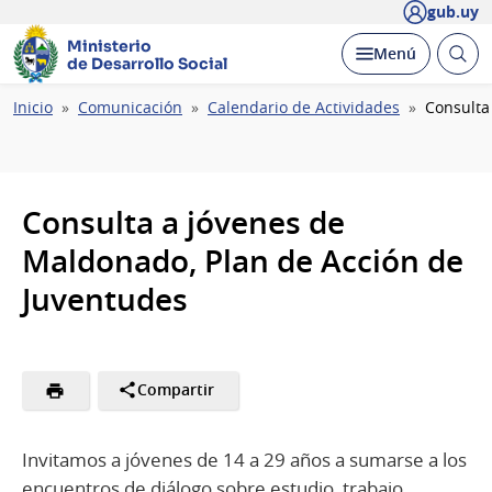
gub.uy
Ministerio
Abrir
Desplegar
Menú
de Desarrollo Social
busc
Ruta
Inicio
Comunicación
Calendario de Actividades
Consulta
de
navegación
Consulta a jóvenes de
Maldonado, Plan de Acción de
Juventudes
Compartir
Invitamos a jóvenes de 14 a 29 años a sumarse a los
encuentros de diálogo sobre estudio, trabajo,