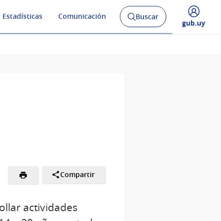
 Estadísticas
Comunicación
Buscar
Abrir
Desplegar
gub.uy
buscador
menú
y
de
Compartir
lar actividades