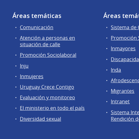
Áreas temáticas
Áreas temá
Comunicación
Sistema de
Atención a personas en
Promoción S
situación de calle
Inmayores
Promoción Sociolaboral
Discapacid
Inju
Inda
Inmujeres
Afrodescen
Uruguay Crece Contigo
Migrantes
Evaluación y monitoreo
Intranet
El ministerio en todo el país
Sistema Int
Diversidad sexual
Rendición d