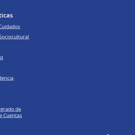
ticas
 Cuidados
ociocultural
ad
dencia
egrado de
e Cuentas