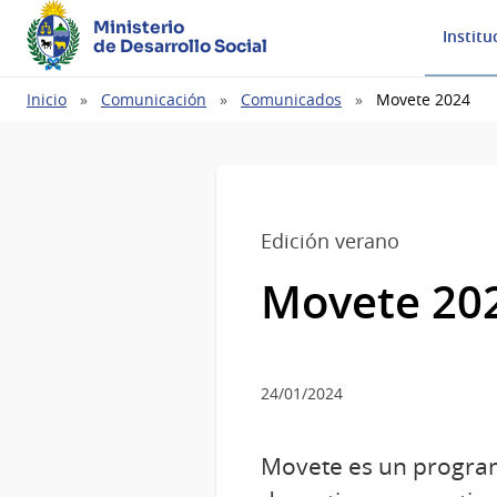
Ministerio
Institu
de Desarrollo Social
Ruta
Inicio
Comunicación
Comunicados
Movete 2024
de
navegación
Edición verano
Movete 20
24/01/2024
Movete es un program