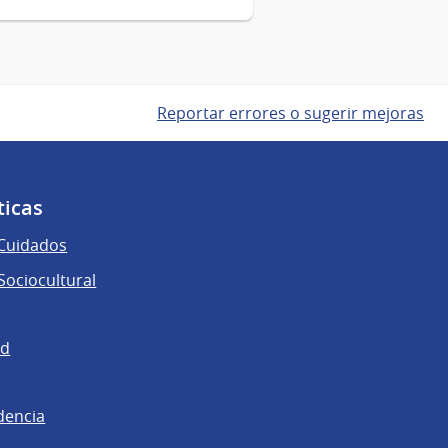
Reportar errores o sugerir mejoras
ticas
 Cuidados
ociocultural
ad
dencia