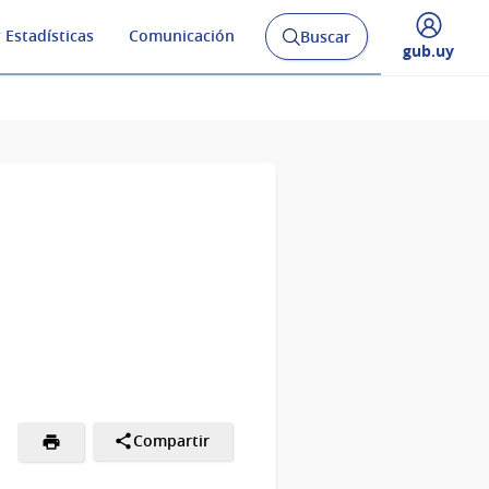
 Estadísticas
Comunicación
Buscar
Abrir
Desplegar
gub.uy
buscador
menú
y
de
Compartir