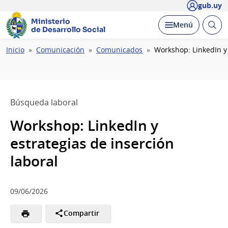
gub.uy
Ministerio
Abrir
Desplegar
Menú
de Desarrollo Social
busc
Ruta
Inicio
Comunicación
Comunicados
Workshop: LinkedIn y 
de
navegación
Búsqueda laboral
Workshop: LinkedIn y
estrategias de inserción
laboral
09/06/2026
Compartir