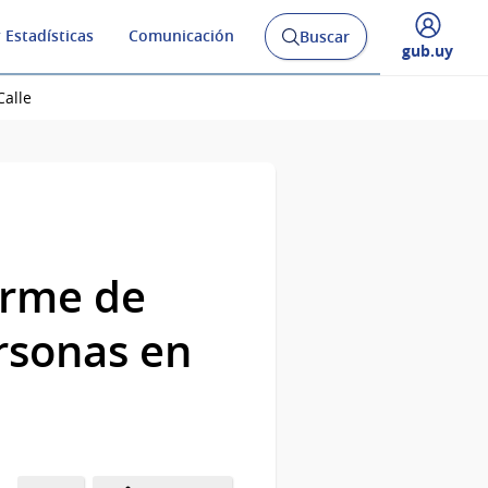
 Estadísticas
Comunicación
Buscar
Abrir
Desplegar
gub.uy
buscador
menú
y
de
Calle
orme de
ersonas en