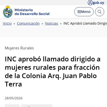
gub.uy
Ministerio
Abrir
Desplegar
Menú
de Desarrollo Social
busc
Ruta
Inicio
Comunicación
Noticias
INC Aprobó Llamado Dirigid
de
navegación
Mujeres Rurales
INC aprobó llamado dirigido a
mujeres rurales para fracción
de la Colonia Arq. Juan Pablo
Terra
28/05/2026