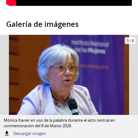
Uruguaya
(LSU)
Galería de imágenes
1
/
8
Mónica Xavier en uso de la palabra durante el acto central en
conmemoración del 8 de Marzo 2026
:
Descargar imagen