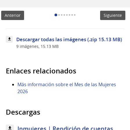
Mónica
Xavier
en
Anterior
Siguiente
uso
de
la
palabra
durante
Descargar todas las imágenes (.zip 15.13 MB)
el
9 imágenes, 15.13 MB
acto
central
en
conmemoración
del
Enlaces relacionados
8
de
Más información sobre el Mes de las Mujeres
Marzo
2026
2026
Descargas
Inmujeres | Rendición de cuentas