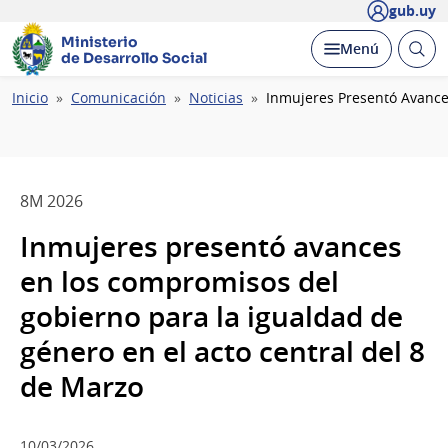
gub.uy
Ministerio
Abrir
Desplegar
Menú
de Desarrollo Social
busc
Ruta
Inicio
Comunicación
Noticias
Inmujeres Presentó Avance
de
navegación
8M 2026
Inmujeres presentó avances
en los compromisos del
gobierno para la igualdad de
género en el acto central del 8
de Marzo
10/03/2026