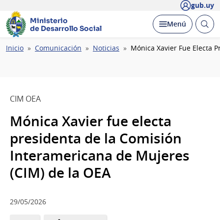
gub.uy
Ministerio
Abrir
Desplegar
Menú
de Desarrollo Social
busc
Ruta
Inicio
Comunicación
Noticias
Mónica Xavier Fue Electa 
de
navegación
CIM OEA
Mónica Xavier fue electa
presidenta de la Comisión
Interamericana de Mujeres
(CIM) de la OEA
29/05/2026