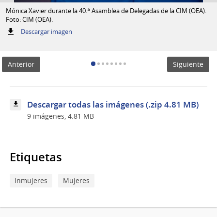
Mónica Xavier durante la 40.ª Asamblea de Delegadas de la CIM (OEA).
Foto: CIM (OEA).
:
Descargar imagen
Mónica
Xavier
durante
Anterior
Siguiente
la
40.ª
Asamblea
de
Delegadas
Descargar todas las imágenes (.zip 4.81 MB)
de
9 imágenes, 4.81 MB
la
CIM
(OEA).
Foto:
CIM
Etiquetas
(OEA).
Inmujeres
Mujeres