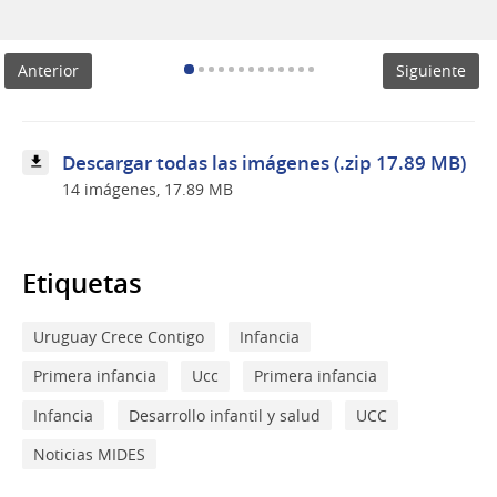
Asistente
Virtual
de
Anterior
Siguiente
Crianza
y
Set
de
Bienvenida
Descargar todas las imágenes (.zip 17.89 MB)
14 imágenes, 17.89 MB
Etiquetas
Uruguay Crece Contigo
Infancia
Primera infancia
Ucc
Primera infancia
Infancia
Desarrollo infantil y salud
UCC
Noticias MIDES