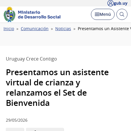
gub.uy
Ministerio
Abrir
Desplegar
Menú
de Desarrollo Social
busc
Ruta
Inicio
Comunicación
Noticias
Presentamos un Asistente V
de
navegación
Uruguay Crece Contigo
Presentamos un asistente
virtual de crianza y
relanzamos el Set de
Bienvenida
29/05/2026