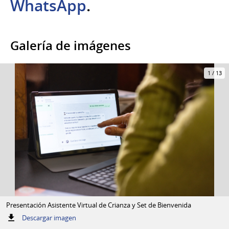
WhatsApp
.
Galería de imágenes
1
/
13
Presentación Asistente Virtual de Crianza y Set de Bienvenida
:
Descargar imagen
Presentación