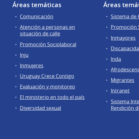
Áreas temáticas
Áreas temá
Comunicación
Sistema de
Atención a personas en
Promoción S
situación de calle
Inmayores
Promoción Sociolaboral
Discapacid
Inju
Inda
Inmujeres
Afrodescen
Uruguay Crece Contigo
Migrantes
Evaluación y monitoreo
Intranet
El ministerio en todo el país
Sistema Int
Diversidad sexual
Rendición d