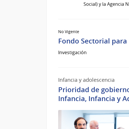
de
Social) y la Agencia 
Mar
del
2026
No Vigente
Fondo Sectorial para 
Investigación
Infancia y adolescencia
Prioridad de gobierno
Infancia, Infancia y 