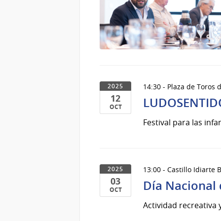
14:30 - Plaza de Toros 
2025
12
LUDOSENTIDOS 
OCT
12
Festival para las inf
de
Oct
del
2025
13:00 - Castillo Idiarte
2025
03
Día Nacional 
OCT
03
Actividad recreativa
de