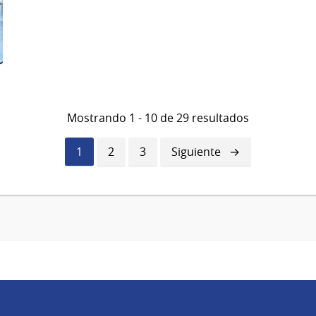
Mostrando 1 - 10 de 29 resultados
Página
1
Página
2
Página
3
Siguiente
Siguiente
actual
página