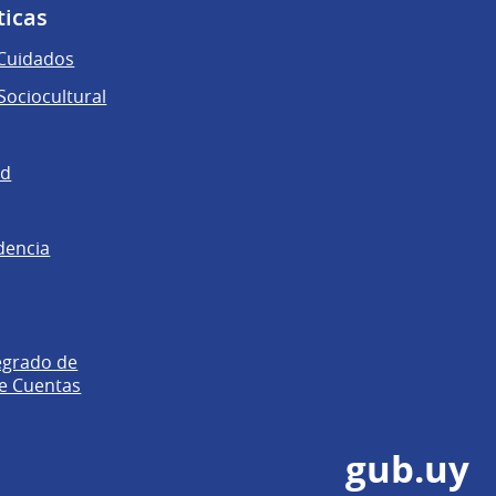
ticas
 Cuidados
ociocultural
ad
dencia
egrado de
e Cuentas
gub.uy