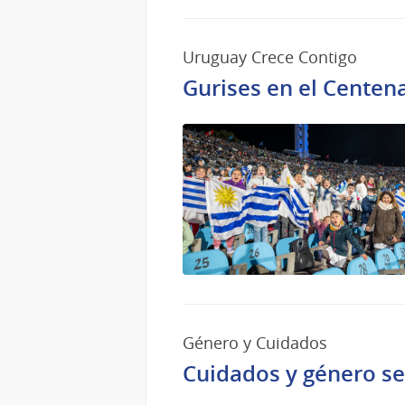
Oct
del
2025
Uruguay Crece Contigo
Gurises en el Centena
Género y Cuidados
Cuidados y género se