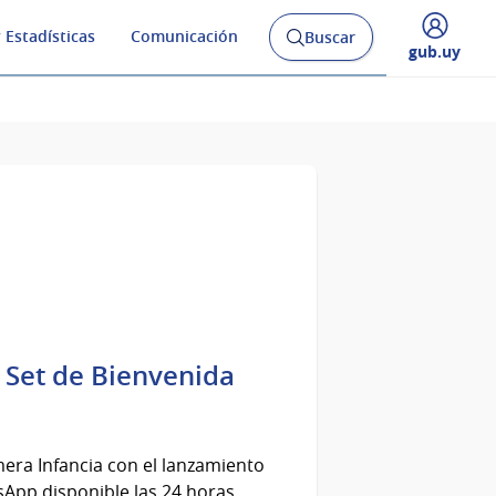
 Estadísticas
Comunicación
Buscar
Abrir
Desplegar
gub.uy
buscador
menú
y
de
l Set de Bienvenida
imera Infancia con el lanzamiento
sApp disponible las 24 horas