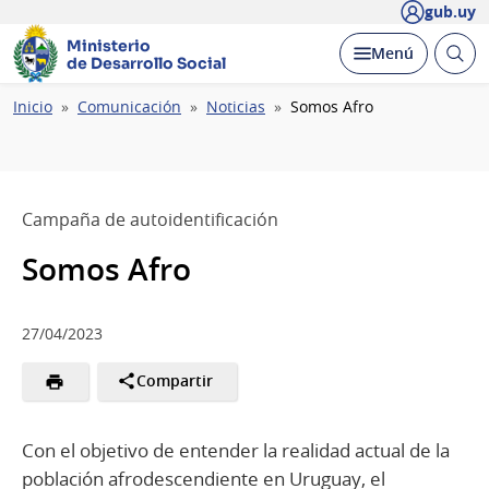
gub.uy
Ministerio
Abrir
Desplegar
Menú
de Desarrollo Social
busc
Ruta
Inicio
Comunicación
Noticias
Somos Afro
de
navegación
Campaña de autoidentificación
Somos Afro
27/04/2023
Compartir
Con el objetivo de entender la realidad actual de la
población afrodescendiente en Uruguay, el