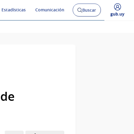
 Estadísticas
Comunicación
Buscar
Abrir
Desplegar
gub.uy
buscador
menú
y
de
 de