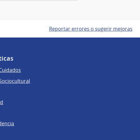
Reportar errores o sugerir mejoras
ticas
 Cuidados
ociocultural
ad
dencia