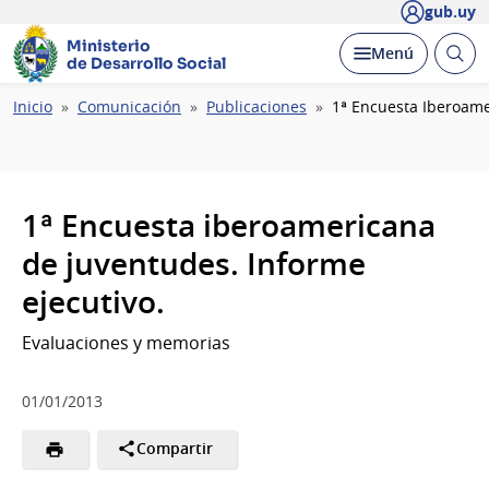
gub.uy
Ministerio
Abrir
Desplegar
Menú
de Desarrollo Social
busc
Ruta
Inicio
Comunicación
Publicaciones
1ª Encuesta Iberoame
de
navegación
1ª Encuesta iberoamericana
de juventudes. Informe
ejecutivo.
Evaluaciones y memorias
01/01/2013
Compartir