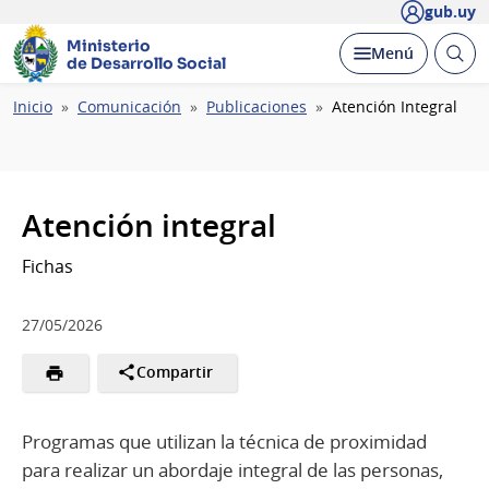
gub.uy
Ministerio
Abrir
Desplegar
Menú
de Desarrollo Social
busc
Ruta
Inicio
Comunicación
Publicaciones
Atención Integral
de
navegación
Atención integral
Fichas
27/05/2026
Compartir
Programas que utilizan la técnica de proximidad
para realizar un abordaje integral de las personas,