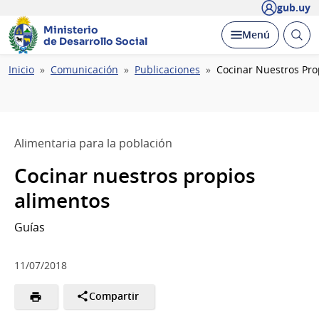
gub.uy
Ministerio
Abrir
Desplegar
Menú
de Desarrollo Social
busc
Ruta
Inicio
Comunicación
Publicaciones
Cocinar Nuestros Pro
de
navegación
Alimentaria para la población
Cocinar nuestros propios
alimentos
Guías
11/07/2018
Compartir