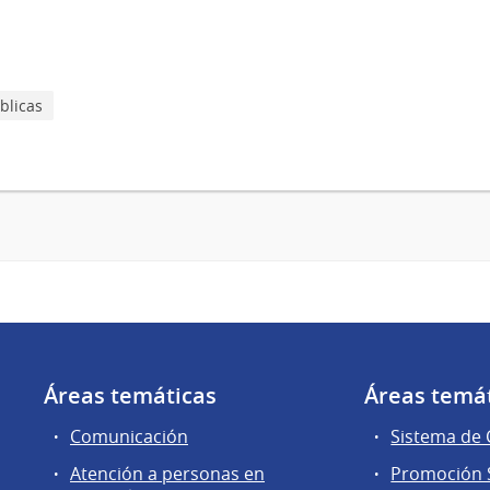
blicas
Áreas temáticas
Áreas temá
Comunicación
Sistema de
Atención a personas en
Promoción S