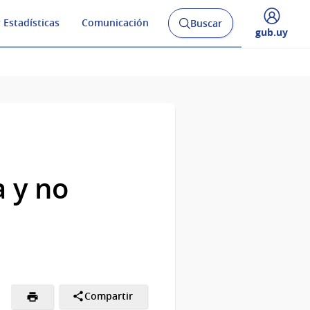
 Estadísticas
Comunicación
Buscar
Abrir
Desplegar
gub.uy
buscador
menú
y
de
 y no
Compartir