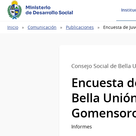
Ministerio
Institu
de Desarrollo Social
Ruta
Inicio
Comunicación
Publicaciones
Encuesta de Juv
de
navegación
Consejo Social de Bella 
Encuesta d
Bella Unió
Gomensoro
Informes