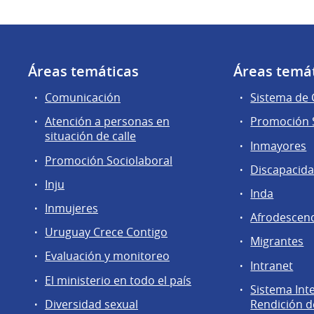
Áreas temáticas
Áreas temá
Comunicación
Sistema de
Atención a personas en
Promoción S
situación de calle
Inmayores
Promoción Sociolaboral
Discapacid
Inju
Inda
Inmujeres
Afrodescen
Uruguay Crece Contigo
Migrantes
Evaluación y monitoreo
Intranet
El ministerio en todo el país
Sistema Int
Diversidad sexual
Rendición d