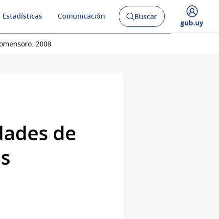
 Estadísticas
Comunicación
Buscar
Abrir
Desplegar
gub.uy
buscador
menú
y
de
Gomensoro. 2008
idades de
ás