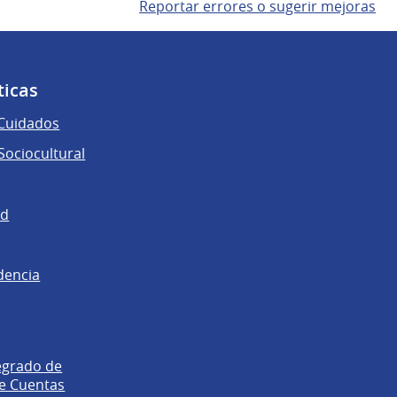
Reportar errores o sugerir mejoras
ticas
 Cuidados
ociocultural
ad
dencia
egrado de
e Cuentas