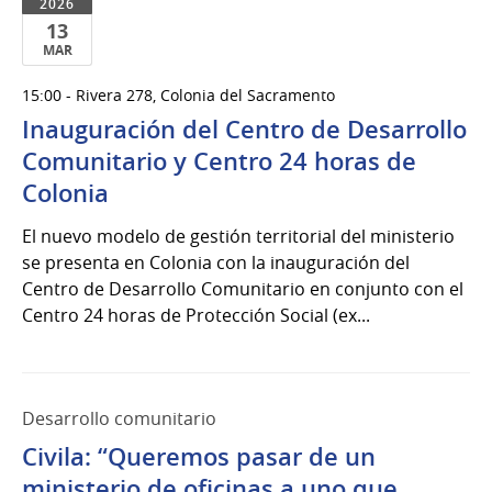
2026
13
MAR
13
15:00 - Rivera 278, Colonia del Sacramento
de
Inauguración del Centro de Desarrollo
Mar
del
Comunitario y Centro 24 horas de
2026
Colonia
El nuevo modelo de gestión territorial del ministerio
se presenta en Colonia con la inauguración del
Centro de Desarrollo Comunitario en conjunto con el
Centro 24 horas de Protección Social (ex...
Desarrollo comunitario
Civila: “Queremos pasar de un
ministerio de oficinas a uno que