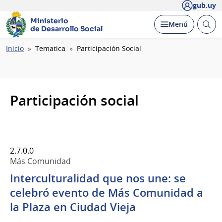
gub.uy
Ministerio
Abrir
Desplegar
Menú
de Desarrollo Social
busc
Ruta
Inicio
Tematica
Participación Social
de
navegación
Participación social
2.7.0.0
Más Comunidad
Interculturalidad que nos une: se
celebró evento de Más Comunidad a
la Plaza en Ciudad Vieja