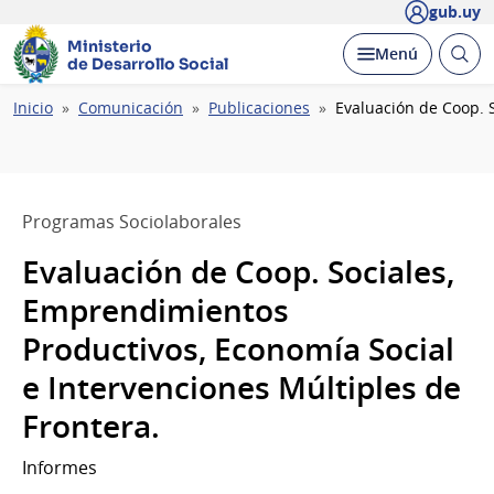
gub.uy
Ministerio
Abrir
Desplegar
Menú
de Desarrollo Social
busc
Ruta
Inicio
Comunicación
Publicaciones
Evaluación de Coop. 
de
navegación
Programas Sociolaborales
Evaluación de Coop. Sociales,
Emprendimientos
Productivos, Economía Social
e Intervenciones Múltiples de
Frontera.
Informes