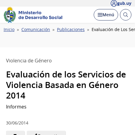
gub.uy
Ministerio
Abrir
Desplegar
Menú
de Desarrollo Social
busc
Ruta
Inicio
Comunicación
Publicaciones
Evaluación de Los Se
de
navegación
Violencia de Género
Evaluación de los Servicios de
Violencia Basada en Género
2014
Informes
30/06/2014