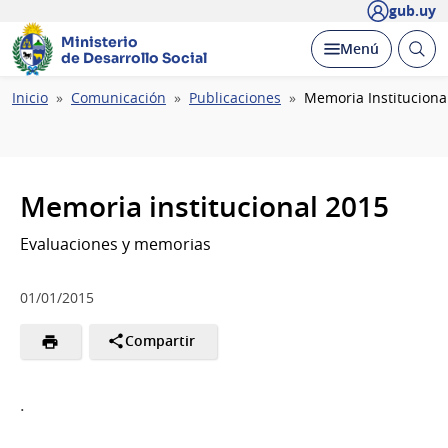
gub.uy
Ministerio
Abrir
Desplegar
Menú
de Desarrollo Social
busc
Ruta
Inicio
Comunicación
Publicaciones
Memoria Instituciona
de
navegación
Memoria institucional 2015
Evaluaciones y memorias
01/01/2015
Compartir
.