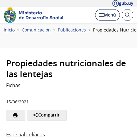
gub.uy
Ministerio
Abrir
Desplegar
Menú
de Desarrollo Social
busc
Ruta
Inicio
Comunicación
Publicaciones
Propiedades Nutricio
de
navegación
Propiedades nutricionales de
las lentejas
Fichas
15/06/2021
Compartir
Especial celíacos