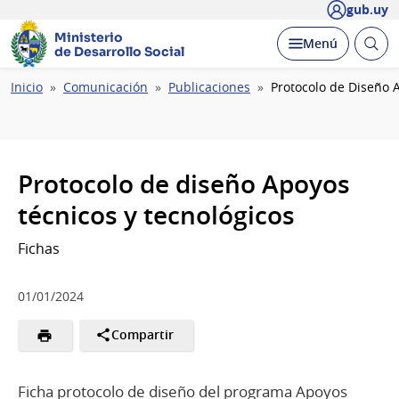
gub.uy
Ministerio
Abrir
Desplegar
Menú
de Desarrollo Social
busc
Ruta
Inicio
Comunicación
Publicaciones
Protocolo de Diseño 
de
navegación
Protocolo de diseño Apoyos
técnicos y tecnológicos
Fichas
01/01/2024
Compartir
Ficha protocolo de diseño del programa Apoyos