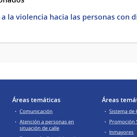
y a la violencia hacia las personas con 
Áreas temáticas
Áreas temá
Comunicación
Sistema de
Atención a personas en
Promoción S
situación de calle
Inmayores