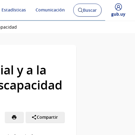
 Estadísticas
Comunicación
Buscar
Abrir
Desplegar
gub.uy
buscador
menú
y
de
capacidad
al y a la
iscapacidad
Compartir