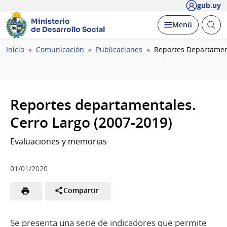
gub.uy
Ministerio
Abrir
Desplegar
Menú
de Desarrollo Social
busc
Ruta
Inicio
Comunicación
Publicaciones
Reportes Departament
de
navegación
Reportes departamentales.
Cerro Largo (2007-2019)
Evaluaciones y memorias
01/01/2020
Compartir
Se presenta una serie de indicadores que permite