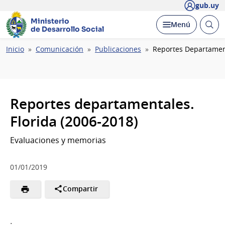
gub.uy
Ministerio
Abrir
Desplegar
Menú
de Desarrollo Social
busc
Ruta
Inicio
Comunicación
Publicaciones
Reportes Departament
de
navegación
Reportes departamentales.
Florida (2006-2018)
Evaluaciones y memorias
01/01/2019
Compartir
.