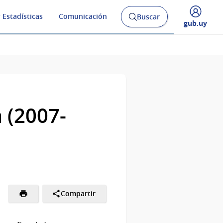
 Estadísticas
Comunicación
Buscar
Abrir
Desplegar
gub.uy
buscador
menú
y
de
 (2007-
Compartir