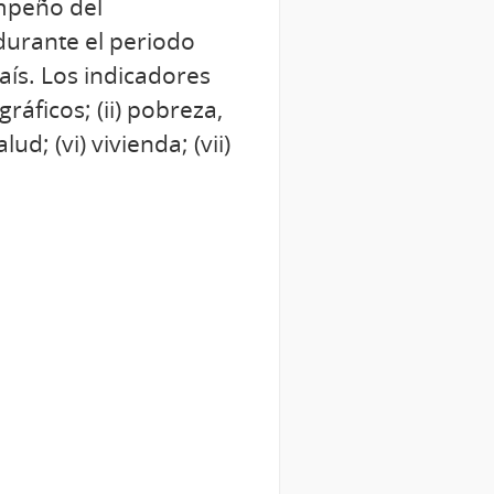
empeño del
durante el periodo
ís. Los indicadores
ráficos; (ii) pobreza,
ud; (vi) vivienda; (vii)