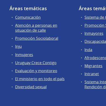
Áreas temáticas
Áreas temá
Comunicación
Sistema de
Atención a personas en
Promoción S
situación de calle
Inmayores
Promoción Sociolaboral
Discapacid
Inju
Inda
Inmujeres
Afrodescen
Uruguay Crece Contigo
Migrantes
Evaluación y monitoreo
Intranet
El ministerio en todo el país
Sistema Int
Diversidad sexual
Rendición d