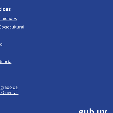
ticas
 Cuidados
ociocultural
ad
dencia
egrado de
e Cuentas
gub.uy