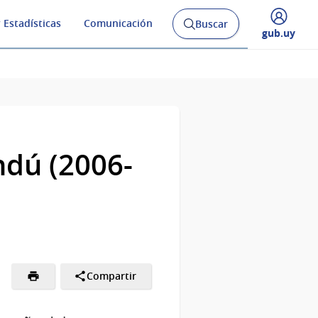
 Estadísticas
Comunicación
Buscar
Abrir
Desplegar
gub.uy
buscador
menú
y
de
ndú (2006-
Compartir