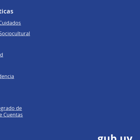
ticas
 Cuidados
ociocultural
ad
dencia
egrado de
e Cuentas
gub.uy