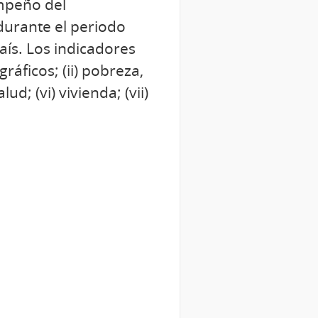
empeño del
durante el periodo
ís. Los indicadores
ráficos; (ii) pobreza,
ud; (vi) vivienda; (vii)