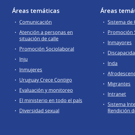
Áreas temáticas
Áreas temá
Comunicación
Sistema de
Atención a personas en
Promoción S
situación de calle
Inmayores
Promoción Sociolaboral
Discapacid
Inju
Inda
Inmujeres
Afrodescen
Uruguay Crece Contigo
Migrantes
Evaluación y monitoreo
Intranet
El ministerio en todo el país
Sistema Int
Diversidad sexual
Rendición d