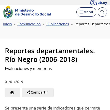
gub.uy
Ministerio
Abrir
Desplegar
Menú
de Desarrollo Social
busc
Ruta
Inicio
Comunicación
Publicaciones
Reportes Departament
de
navegación
Reportes departamentales.
Río Negro (2006-2018)
Evaluaciones y memorias
01/01/2019
Compartir
Se presenta una serie de indicadores que permite