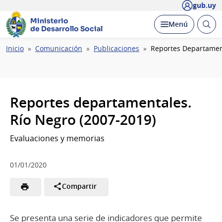
gub.uy
Ministerio
Abrir
Desplegar
Menú
de Desarrollo Social
busc
Ruta
Inicio
Comunicación
Publicaciones
Reportes Departament
de
navegación
Reportes departamentales.
Río Negro (2007-2019)
Evaluaciones y memorias
01/01/2020
Compartir
Se presenta una serie de indicadores que permite