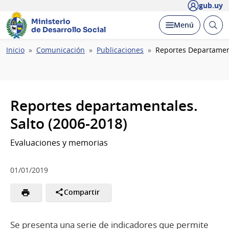
gub.uy
Ministerio
Abrir
Desplegar
Menú
de Desarrollo Social
busc
Ruta
Inicio
Comunicación
Publicaciones
Reportes Departament
de
navegación
Reportes departamentales.
Salto (2006-2018)
Evaluaciones y memorias
01/01/2019
Compartir
Se presenta una serie de indicadores que permite