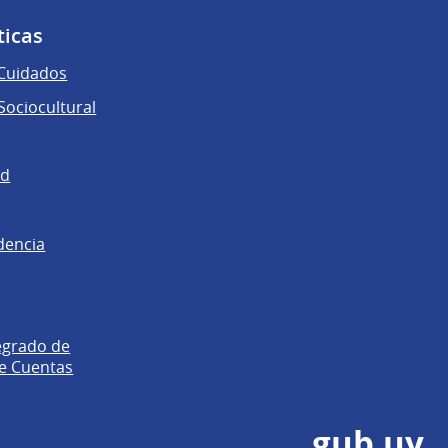
ticas
 Cuidados
ociocultural
ad
dencia
egrado de
e Cuentas
gub.uy