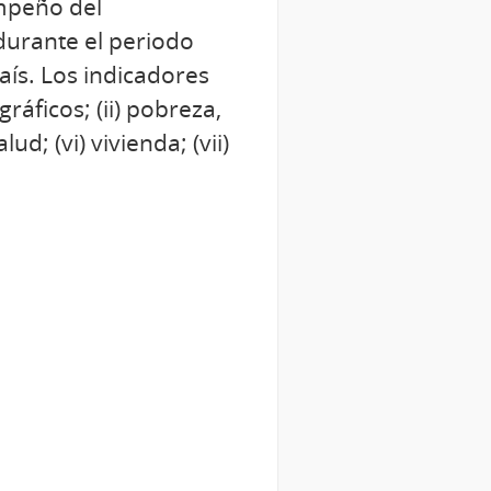
empeño del
durante el periodo
ís. Los indicadores
ráficos; (ii) pobreza,
ud; (vi) vivienda; (vii)