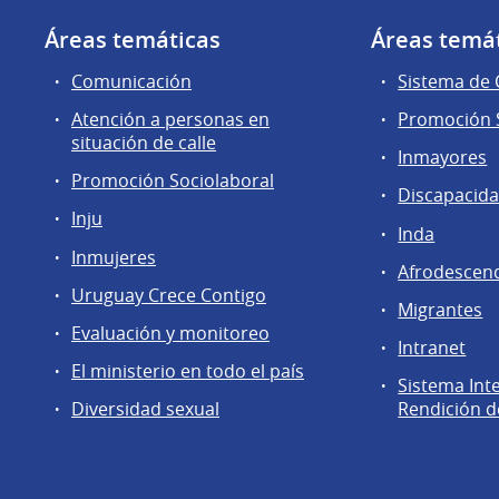
Áreas temáticas
Áreas temá
Comunicación
Sistema de
Atención a personas en
Promoción S
situación de calle
Inmayores
Promoción Sociolaboral
Discapacid
Inju
Inda
Inmujeres
Afrodescen
Uruguay Crece Contigo
Migrantes
Evaluación y monitoreo
Intranet
El ministerio en todo el país
Sistema Int
Diversidad sexual
Rendición d