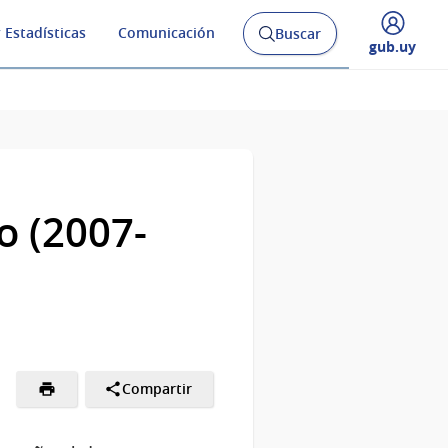
 Estadísticas
Comunicación
Buscar
Abrir
Desplegar
gub.uy
buscador
menú
y
de
o (2007-
Compartir