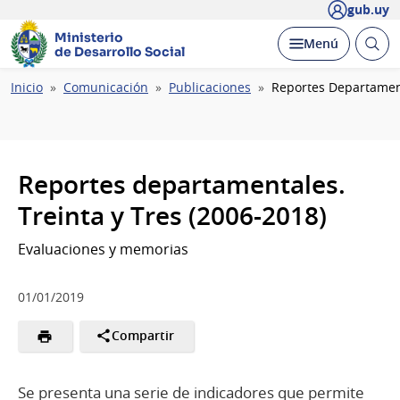
gub.uy
Ministerio
Abrir
Desplegar
Menú
de Desarrollo Social
busc
Ruta
Inicio
Comunicación
Publicaciones
Reportes Departament
de
navegación
Reportes departamentales.
Treinta y Tres (2006-2018)
Evaluaciones y memorias
01/01/2019
Compartir
Se presenta una serie de indicadores que permite