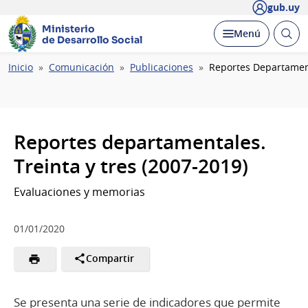
gub.uy
Ministerio
Abrir
Desplegar
Menú
de Desarrollo Social
busc
Ruta
Inicio
Comunicación
Publicaciones
Reportes Departament
de
navegación
Reportes departamentales.
Treinta y tres (2007-2019)
Evaluaciones y memorias
01/01/2020
Compartir
Se presenta una serie de indicadores que permite