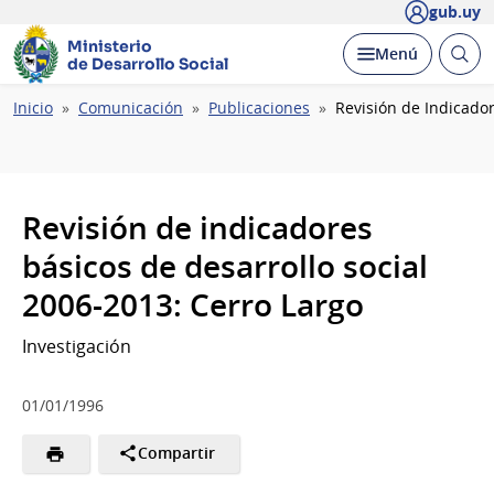
gub.uy
Ministerio
Abrir
Desplegar
Menú
de Desarrollo Social
busc
Ruta
Inicio
Comunicación
Publicaciones
Revisión de Indicador
de
navegación
Revisión de indicadores
básicos de desarrollo social
2006-2013: Cerro Largo
Investigación
01/01/1996
Compartir