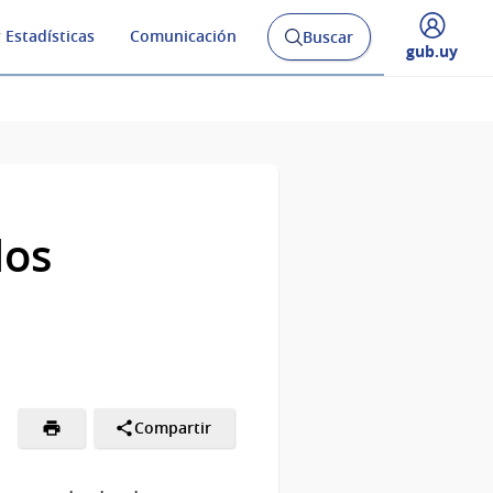
 Estadísticas
Comunicación
Buscar
Abrir
Desplegar
gub.uy
buscador
menú
y
de
los
Compartir