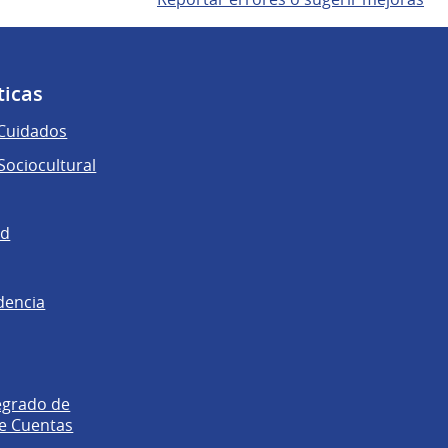
ticas
 Cuidados
ociocultural
ad
dencia
egrado de
e Cuentas