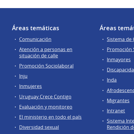
Áreas temáticas
Áreas temá
Comunicación
Sistema de
Atención a personas en
Promoción S
situación de calle
Inmayores
Promoción Sociolaboral
Discapacid
Inju
Inda
Inmujeres
Afrodescen
Uruguay Crece Contigo
Migrantes
Evaluación y monitoreo
Intranet
El ministerio en todo el país
Sistema Int
Diversidad sexual
Rendición d